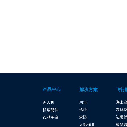
产品中心
解决方案
飞行
海上
无人机
测绘
巡检
森林
机载配件
安防
边境
YL动平台
人影作业
智慧